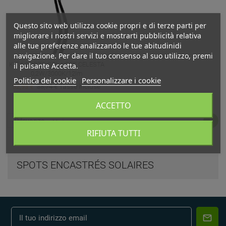
Questo sito web utilizza cookie propri e di terze parti per
migliorare i nostri servizi e mostrarti pubblicità relativa
alle tue preferenze analizzando le tue abitudinidi
navigazione. Per dare il tuo consenso al suo utilizzo, premi
KIT 6 SPOTS SOLAIRES CELESTA
il pulsante Accetta.
0,2W/3000K/12lm
Politica dei cookie
Personalizzare i cookie
Tasse incluse
32,93 €
38,74 €
Livraison sous 3 jours
ACCETTO
Rilevanza

1
RIFIUTA TUTTI
SPOTS ENCASTRÉS SOLAIRES