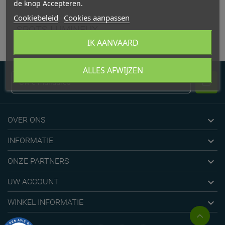
de knop Accepteren.
Cookiebeleid
Cookies aanpassen
SPOTS LUMINEUX
IK AANVAARD
ALLES AFWIJZEN

OVER ONS

INFORMATIE

ONZE PARTNERS

UW ACCOUNT

WINKEL INFORMATIE