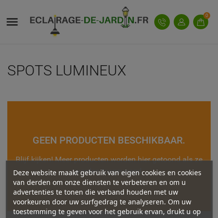
MY WISHLISTS
((MODALTITLE))
((TITLE))
INLOGGEN
0

((confirmMessage))
U moet ingelogd zijn om producten in uw verlanglijst
((LABEL))
op te slaan.
add_circle_outline
Create new list
SPOTS LUMINEUX
((cancelText))
((modalDeleteText))
((cancelText))
((loginText))
((cancelText))
((createText))
GEEN PRODUCTEN BESCHIKBAAR.
Blijf kijken! Meer producten worden hier getoond als ze
worden toegevoegd.
Deze website maakt gebruik van eigen cookies en cookies
van derden om onze diensten te verbeteren en om u
advertenties te tonen die verband houden met uw
voorkeuren door uw surfgedrag te analyseren. Om uw
toestemming te geven voor het gebruik ervan, drukt u op