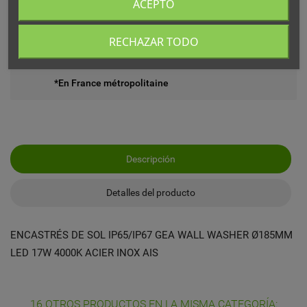
ACEPTO
Livré chez vous ou en point relais
RECHAZAR TODO
Echange ou remboursement possible sous 14 jours
*En France métropolitaine
Descripción
Detalles del producto
ENCASTRÉS DE SOL IP65/IP67 GEA WALL WASHER Ø185MM
LED 17W 4000K ACIER INOX AIS
16 OTROS PRODUCTOS EN LA MISMA CATEGORÍA: