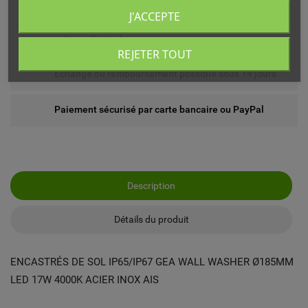
J'ACCEPTE
Livré chez vous ou en point relais (France
métropolitaine)
REJETER TOUT
Echange ou remboursement possible sous 14 jours
Paiement sécurisé par carte bancaire ou PayPal
Description
Détails du produit
ENCASTRÉS DE SOL IP65/IP67 GEA WALL WASHER Ø185MM
LED 17W 4000K ACIER INOX AIS