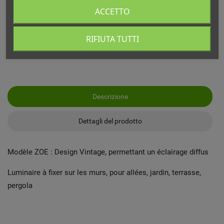
ACCETTO
Echange ou remboursement possible sous 14 jours
RIFIUTA TUTTI
*En France métropolitaine
Descrizione
Dettagli del prodotto
Modèle ZOE : Design Vintage, permettant un éclairage diffus
Luminaire à fixer sur les murs, pour allées, jardin, terrasse,
pergola