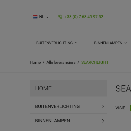
NL
+33 (0) 7 68 49 97 52

BUITENVERLICHTING
BINNENLAMPEN
Home
Alle leveranciers
SEARCHLIGHT
SE
HOME
BUITENVERLICHTING
VISIE
BINNENLAMPEN