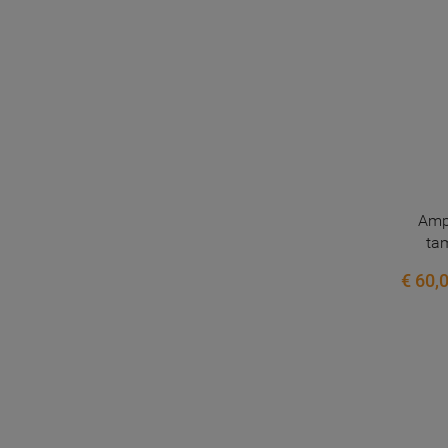
Ampo
ta
€ 60,