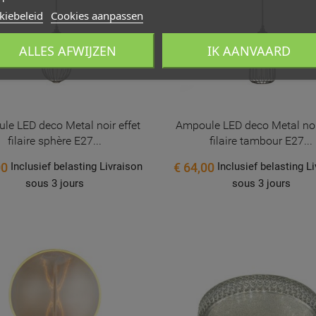
kiebeleid
Cookies aanpassen
 WISHLISTS
MODALTITLE))
AK EEN VERLANGLIJST
LOGGEN
ALLES AFWIJZEN
IK AANVAARD
confirmMessage))
moet ingelogd zijn om producten in uw verlanglijst op te slaan.
add_circle_outline
Create new l
RLANGLIJST NAAM
((cancelText))
Annuleren
((modalDeleteText))
Inloggen
le LED deco Metal noir effet
Ampoule LED deco Metal noir
filaire sphère E27...
filaire tambour E27...
Annuleren
Maak een verlanglijst
00
€ 64,00
Inclusief belasting Livraison
Inclusief belasting L
sous 3 jours
sous 3 jours