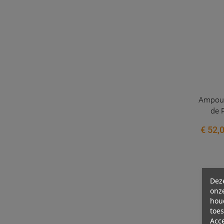
Ampoul
de 
€ 52,
Dez
onze
hou
toes
Acc