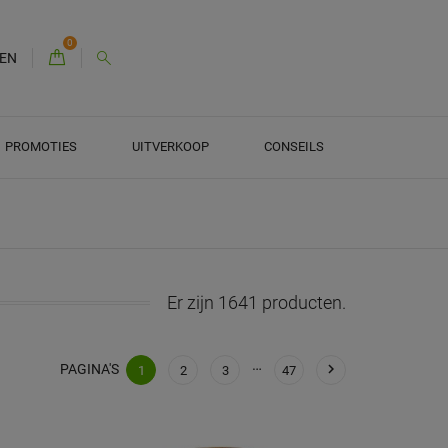
0
EN
PROMOTIES
UITVERKOOP
CONSEILS
Er zijn 1641 producten.
…

PAGINA'S
1
2
3
47