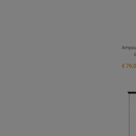
Ampoul
d
€ 76,