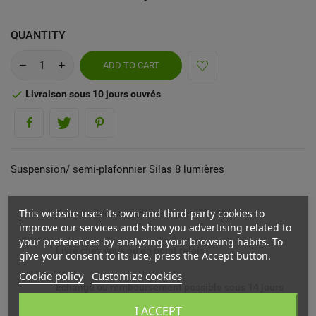
QUANTITY
ADD TO CART
Livraison sous 10 jours ouvrés

Suspension/ semi-plafonnier Silas 8 lumières
This website uses its own and third-party cookies to
Frais de livraison offerts à partir de 59€
improve our services and show you advertising related to
your preferences by analyzing your browsing habits. To
Livré chez vous ou en point relais
give your consent to its use, press the Accept button.
Cookie policy
Customize cookies
Echange ou remboursement possible sous 14 jours
I ACCEPT