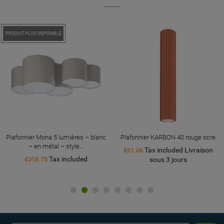
PRODUIT PLUS DISPONIBLE
Plafonnier Mona 5 lumières – blanc
Plafonnier KARBON 40 rouge ocre
– en métal – style...
Tax included Livraison
€61.06
Tax included
€318.75
sous 3 jours