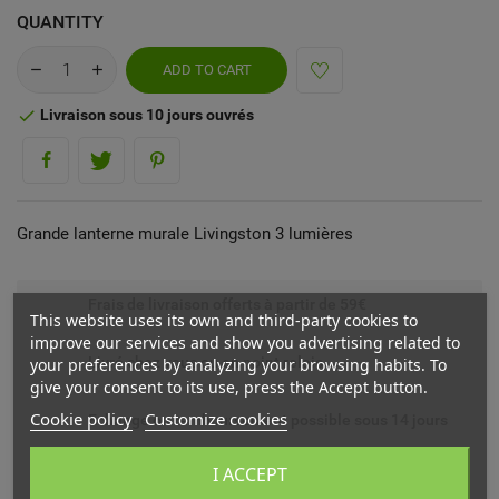
QUANTITY
ADD TO CART
Livraison sous 10 jours ouvrés

Grande lanterne murale Livingston 3 lumières
Frais de livraison offerts à partir de 59€
This website uses its own and third-party cookies to
improve our services and show you advertising related to
Livré chez vous ou en point relais
your preferences by analyzing your browsing habits. To
give your consent to its use, press the Accept button.
Cookie policy
Customize cookies
Echange ou remboursement possible sous 14 jours
I ACCEPT
*En France métropolitaine