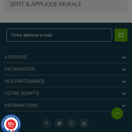
SPOT & APPLIQUE MURALE

A PROPOS

INFORMATION

NOS PARTENAIRES

VOTRE COMPTE

INFORMATIONS
9.2
/10
766 avis