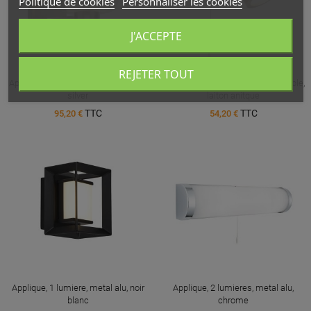
Politique de cookies
Personnaliser les cookies
J'ACCEPTE
REJETER TOUT
Applique, 1 lumiere, metal alu, satin
Applique, 1 lumiere, acier inoxydable,
silver
laiton anitque
TTC
TTC
95,20 €
54,20 €
Applique, 1 lumiere, metal alu, noir
Applique, 2 lumieres, metal alu,
blanc
chrome