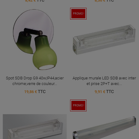
8,42 €
8,36 €
PROMO !
Spot SDB Drop G9 40w,IP44,acier
Applique murale LED SDB avec inter
chrome,verre de couleur...
et prise 2P+T avec...
TTC
TTC
19,86 €
9,91 €
PROMO !