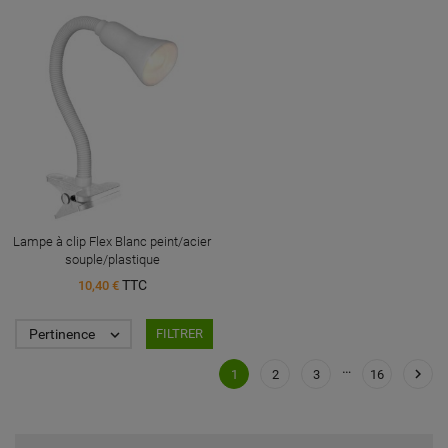
Lampe à clip Flex Blanc peint/acier
souple/plastique
TTC
10,40 €
Pertinence

FILTRER
…

1
2
3
16