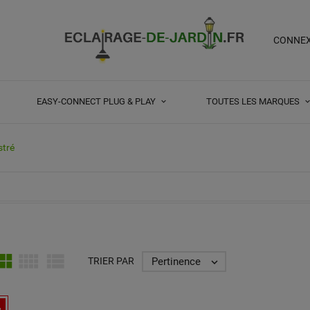
CONNE
EASY-CONNECT PLUG & PLAY
TOUTES LES MARQUES
stré



Pertinence
TRIER PAR
