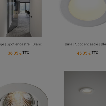
ge | Spot encastré | Blanc
Birla | Spot encastré | Bl
36,05 €
45,05 €
TTC
TTC