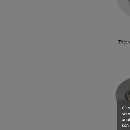
Triton
Ce s
serv
anal
son 