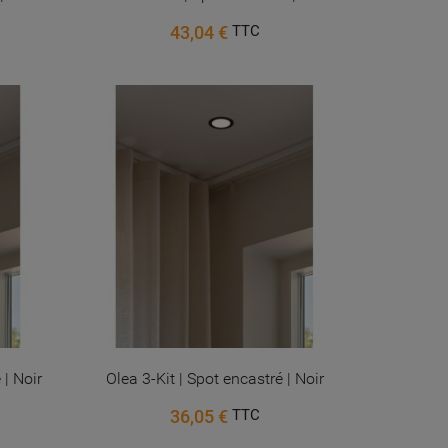
43,04 €
TTC
 | Noir
Olea 3-Kit | Spot encastré | Noir
36,05 €
TTC