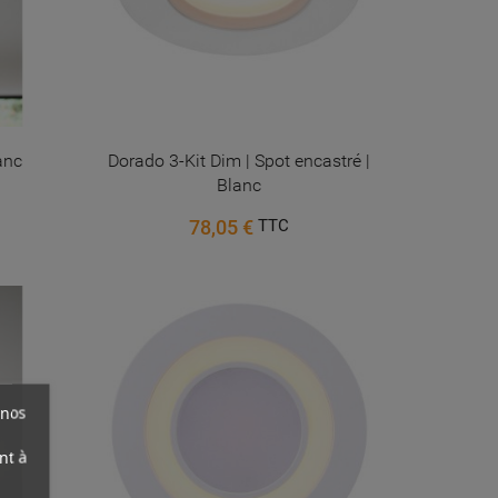
anc
Dorado 3-Kit Dim | Spot encastré |
Blanc
78,05 €
TTC
 nos
nt à