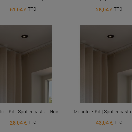
61,04 €
28,04 €
TTC
TTC
 1-Kit | Spot encastré | Noir
Monolo 3-Kit | Spot encastré
28,04 €
43,04 €
TTC
TTC