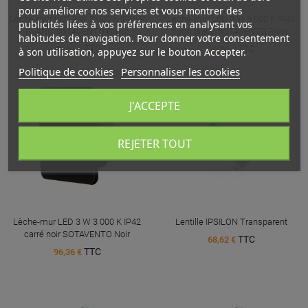
pour améliorer nos services et vous montrer des
Lèche-mur LED 3 W 3 000 K IP42 R
Lèche-mur LED 3 W 3 000 K IP42
publicités liées à vos préférences en analysant vos
BLANC SOTAVENTO Blanc
carré blanc SOTAVENTO Blanc
habitudes de navigation. Pour donner votre consentement
TTC
TTC
96,36 €
96,36 €
à son utilisation, appuyez sur le bouton Accepter.
Politique de cookies
Personnaliser les cookies
J'ACCEPTE
REJETER TOUT
Lèche-mur LED 3 W 3 000 K IP42
Lentille IPSILON Transparent
carré noir SOTAVENTO Noir
TTC
68,62 €
TTC
96,36 €