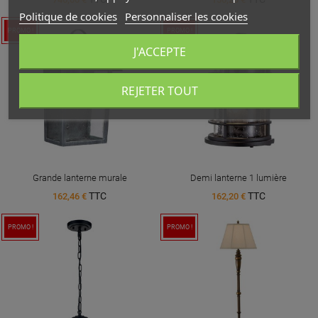
Politique de cookies
Personnaliser les cookies
PROMO !
PROMO !
J'ACCEPTE
REJETER TOUT
Grande lanterne murale
Demi lanterne 1 lumière
TTC
TTC
162,46 €
162,20 €
PROMO !
PROMO !