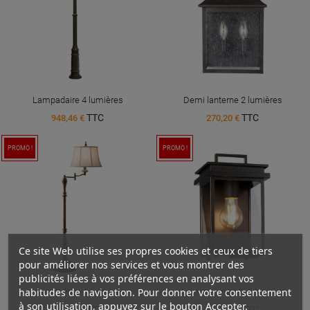
Lampadaire 4 lumières
Demi lanterne 2 lumières
TTC
TTC
948,46 €
270,20 €
PROMO !
PROMO !
Ce site Web utilise ses propres cookies et ceux de tiers
pour améliorer nos services et vous montrer des
publicités liées à vos préférences en analysant vos
habitudes de navigation. Pour donner votre consentement
Lampadaire 1 lumière
Lanterne murale 1 lumière
à son utilisation, appuyez sur le bouton Accepter.
TTC
TTC
746,00 €
156,20 €