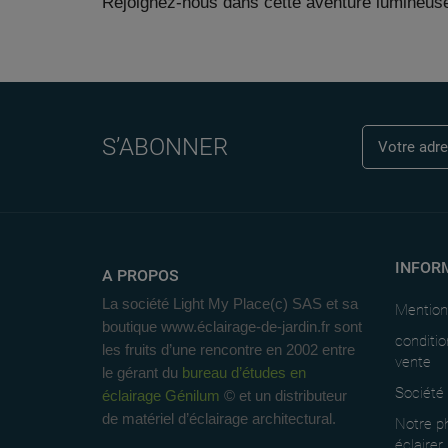
Rejoignez-nous dans cette aventure lumineuse
S’ABONNER
INFOR
A PROPOS
La société Light My Place(c) SAS et sa
Mention
boutique www.éclairage-de-jardin.fr sont
conditio
les fruits d’une rencontre en 2002 entre
vente
le gérant du
bureau d’études en
Société
éclairage Génilum
© et un distributeur
de matériel d’éclairage architectural.
Notre ph
éclairer