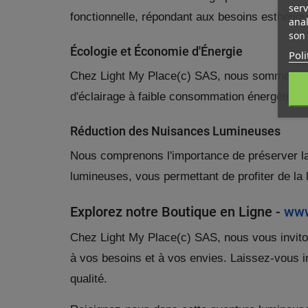
serv
fonctionnelle, répondant aux besoins esthétiqu
anal
son 
Écologie et Économie d'Énergie
Poli
Chez Light My Place(c) SAS, nous sommes eng
MY
((
CR
CO
d'éclairage à faible consommation énergétique
((
Vo
NO
d'e
Réduction des Nuisances Lumineuses
Nous comprenons l'importance de préserver la 
lumineuses, vous permettant de profiter de la
Explorez notre Boutique en Ligne -
www
Chez Light My Place(c) SAS, nous vous inviton
à vos besoins et à vos envies. Laissez-vous i
qualité.