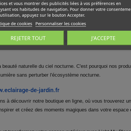
ices et vous montrer des publicités liées à vos préférences en
es et techniques des clients les plus exigeants.
ysant vos habitudes de navigation. Pour donner votre consenteme
utilisation, appuyez sur le bouton Accepter.
tique de cookies
Personnaliser les cookies
agés envers la préservation de l'environnement. C'est pou
 WISHLISTS
MODALTITLE))
ÉER UNE LISTE D'ENVIES
NNEXION
REJETER TOUT
J'ACCEPTE
, vous permettant de bénéficier d'une lumière éblouissante 
confirmMessage))
us devez être connecté pour ajouter des produits à votre liste
add_circle_outline
Create new l
M DE LA LISTE D'ENVIES
nvies.
beauté naturelle du ciel nocturne. C'est pourquoi nos prod
((cancelText))
((modalDeleteText))
 lumière sans perturber l'écosystème nocturne.
Annuler
Connexion
Annuler
Créer une liste d'envies
.eclairage-de-jardin.fr
s à découvrir notre boutique en ligne, où vous trouverez u
nspirer et créez des moments magiques dans votre espace ex