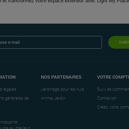
 et transformez votre espace extérieur avec Light My Plac
S’AB
MATION
NOS PARTENAIRES
VOTRE COMPT
s légales
Jardinage pour les nuls
Suivi de comma
ns générales de
Anima Jardin
Connexion
Créez votre com
ilosophie :
 juste au meilleur