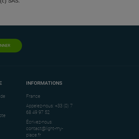
e(c) SAS.
ONNER
E
INFORMATIONS
nde
France
Appelez-nous: +33 (0) 7
68 49 97 52
pte
Écrivez-nous:
contact@light-my-
place.fr