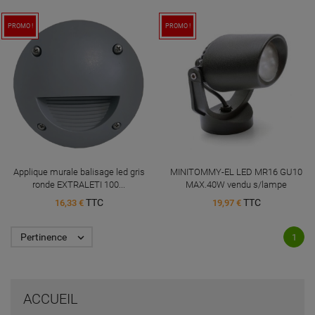
PROMO !
PROMO !
Applique murale balisage led gris
MINITOMMY-EL LED MR16 GU10
ronde EXTRALETI 100...
MAX.40W vendu s/lampe
TTC
TTC
16,33 €
19,97 €
Pertinence

1
ACCUEIL