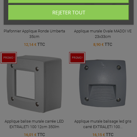
REJETER TOUT
Plafonnier Applique Ronde Umberta
Applique murale Ovale MADDI VE
35cm
23x33cm
TTC
TTC
12,14 €
8,90 €
PROMO !
PROMO !
Applique balise murale carrée LED
Applique murale balisage led gris
EXTRALETI 100 12cm 350lm
carré EXTRALETI 100...
TTC
TTC
16,01 €
16,15 €