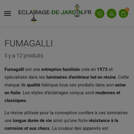
MY WISHLISTS
((MODALTITLE))
((TITLE))
CONNEXION
0

((confirmMessage))
Vous devez être connecté pour ajouter des produits
((LABEL))
à votre liste d'envies.
add_circle_outline
Create new list
FUMAGALLI
((cancelText))
((modalDeleteText))
((cancelText))
((loginText))
Il y a 12 produits.
((cancelText))
((createText))
Fumagalli
est une
entreprise familiale
crée en
1973
et
spécialisée dans les
luminaires d’extérieur led en résine
. Cette
marque de
qualité
fabrique tous ses produits dans son
usine
en Italie
. Les styles d’éclairages conçus sont
modernes et
classiques
.
La résine utilisée pour la conception confère à ces luminaires
une
longue durée de vie
ainsi qu’une forte
résistance à la
corrosion et aux chocs
. La couleur des appareils est