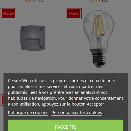
TTC
TTC
19,97 €
21,97 €
PROMO !
PROMO !
Encastré murale de balisage LETI
Ampoule Led à filament - E27 - 12 W
100 gris
- 360° - 1500lm - A70
Ce site Web utilise ses propres cookies et ceux de tiers
pour améliorer nos services et vous montrer des
TTC
TTC
13,90 €
15,26 €
publicités liées à vos préférences en analysant vos
habitudes de navigation. Pour donner votre consentement
PROMO !
PROMO !
à son utilisation, appuyez sur le bouton Accepter.
Politique de cookies
Personnaliser les cookies
J'ACCEPTE