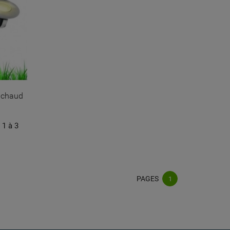
c chaud
 1 à 3
PAGES
1