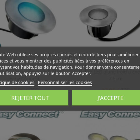
ite Web utilise ses propres cookies et ceux de tiers pour améliorer
ices et vous montrer des publicités liées à vos préférences en
ysant vos habitudes de navigation. Pour donner votre consenteme
e LED bleu à encastrer 9.6cm
Balise LED blanc froid à enc
utilisation, appuyez sur le bouton Accepter.
Easy Connect
7.5cm
tique de cookies
Personnaliser les cookies
37,95 €
27,95 €
TTC
TTC
 WISHLISTS
MODALTITLE))
ÉER UNE LISTE D'ENVIES
NNEXION
REJETER TOUT
J'ACCEPTE
confirmMessage))
us devez être connecté pour ajouter des produits à votre liste
add_circle_outline
Create new l
M DE LA LISTE D'ENVIES
nvies.
((cancelText))
((modalDeleteText))
Annuler
Connexion