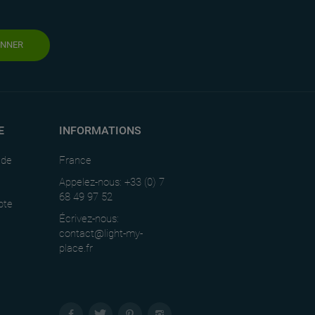
ONNER
E
INFORMATIONS
nde
France
Appelez-nous: +33 (0) 7
68 49 97 52
pte
Écrivez-nous:
contact@light-my-
place.fr