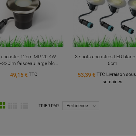
Annuler
Créer une liste d'envies
 encastré 12cm MR 20 4W
3 spots encastrés LED blan
320lm faisceau large blc...
6cm
49,16 €
53,39 €
TTC
TTC Livraison sous
semaines



Pertinence
TRIER PAR
