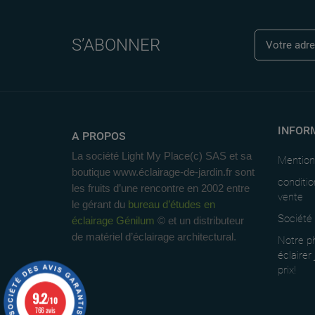
S’ABONNER
INFOR
A PROPOS
La société Light My Place(c) SAS et sa
Mention
boutique www.éclairage-de-jardin.fr sont
conditio
les fruits d’une rencontre en 2002 entre
vente
le gérant du
bureau d’études en
Société
éclairage Génilum
© et un distributeur
de matériel d’éclairage architectural.
Notre ph
éclairer
prix!
9.2
/10
766 avis