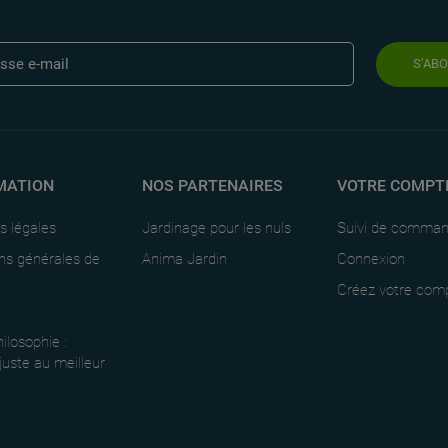
S’AB
MATION
NOS PARTENAIRES
VOTRE COMPT
s légales
Jardinage pour les nuls
Suivi de comma
ns générales de
Anima Jardin
Connexion
Créez votre com
ilosophie :
 juste au meilleur