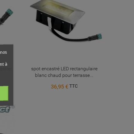
 nos
nt à
astrer
spot encastré LED rectangulaire
blanc chaud pour terrasse...
36,95 €
TTC
ist