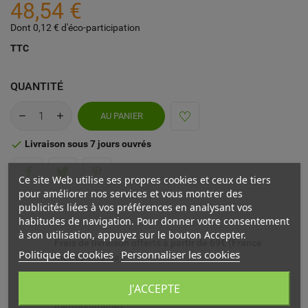
48,54 €
Dont 0,12 € d'éco-participation
TTC
QUANTITÉ
AU PANIER
Livraison sous 7 jours ouvrés

Ce site Web utilise ses propres cookies et ceux de tiers
pour améliorer nos services et vous montrer des
publicités liées à vos préférences en analysant vos
habitudes de navigation. Pour donner votre consentement
à son utilisation, appuyez sur le bouton Accepter.
Frais de livraison offerts à partir de 69€ (France
Politique de cookies
Personnaliser les cookies
métropolitaine)
J'ACCEPTE
Livré chez vous ou en point relais (France
métropolitaine)