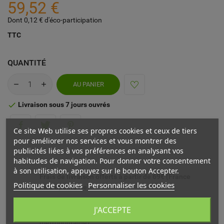
59,52 €
Dont 0,12 € d'éco-participation
TTC
QUANTITÉ
AU PANIER
Livraison sous 7 jours ouvrés

Ce site Web utilise ses propres cookies et ceux de tiers
pour améliorer nos services et vous montrer des
publicités liées à vos préférences en analysant vos
habitudes de navigation. Pour donner votre consentement
à son utilisation, appuyez sur le bouton Accepter.
Frais de livraison offerts à partir de 69€ (France
Politique de cookies
Personnaliser les cookies
métropolitaine)
J'ACCEPTE
Livré chez vous ou en point relais (France
métropolitaine)