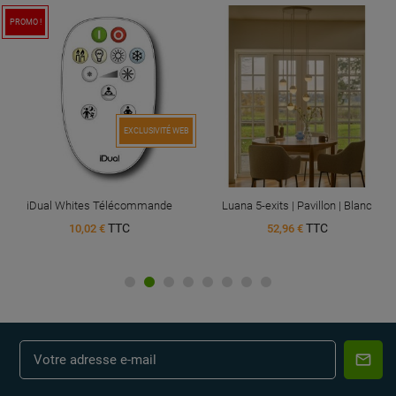
PROMO !
EXCLUSIVITÉ WEB
iDual Whites Télécommande
Luana 5-exits | Pavillon | Blanc
TTC
TTC
10,02 €
52,96 €