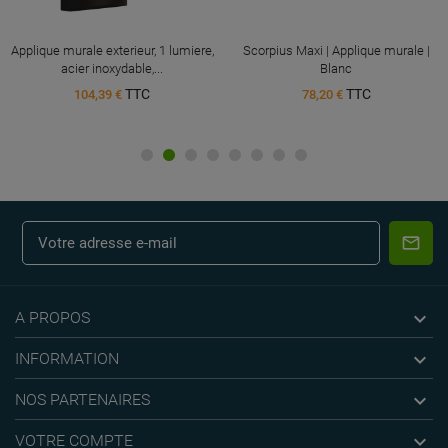
Applique murale exterieur, 1 lumiere,
Scorpius Maxi | Applique murale |
acier inoxydable,...
Blanc
TTC
TTC
104,39 €
78,20 €

A PROPOS

INFORMATION

NOS PARTENAIRES

VOTRE COMPTE