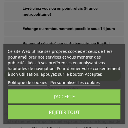
Livré chez vous ou en point relais (France
métropolitaine)
Echange ou remboursement possible sous 14 jours
Paiement sécurisé par carte bancaire ou PayPal
Ce site Web utilise ses propres cookies et ceux de tiers
pour améliorer nos services et vous montrer des
publicités liées à vos préférences en analysant vos
habitudes de navigation. Pour donner votre consentement
à son utilisation, appuyez sur le bouton Accepter.
Description
Politique de cookies
Personnaliser les cookies
Détails du produit
J'ACCEPTE
Le
Ruban Led BOA 3 m RGB SOLAIRE
offre une solution
REJETER TOUT
d'éclairage innovante et éco-responsable pour transformer
instantanément n'importe quel espace. Avec une longueur de 3