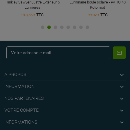
Hinkley Sawyer Lustre Extérieur 6
Luminaire boule solaire - PATIO 40
Lumières
Rotomod
TTC
TTC
918,66 €
99,02 €

A PROPOS

INFORMATION

NOS PARTENAIRES

VOTRE COMPTE

INFORMATIONS