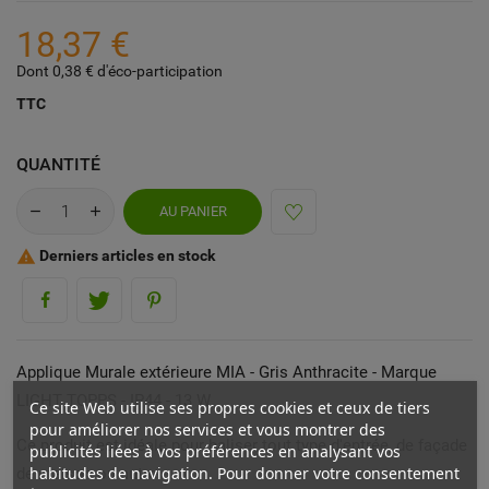
18,37 €
Dont 0,38 € d'éco-participation
TTC
QUANTITÉ
AU PANIER
Derniers articles en stock

Applique Murale extérieure MIA - Gris Anthracite - Marque
LIGHT TOPPS - IP44 - 13 W
Ce site Web utilise ses propres cookies et ceux de tiers
pour améliorer nos services et vous montrer des
Ce produit est idéale pour baliser tout type d'entrée, de façade
publicités liées à vos préférences en analysant vos
habitudes de navigation. Pour donner votre consentement
de maison ou autre.