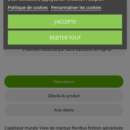
Politique de cookies
Personnaliser les cookies
Livré chez vous ou en point relais (France
métropolitaine)
J'ACCEPTE
Echange ou remboursement possible sous 14 jours
REJETER TOUT
Paiement sécurisé par carte bancaire ou PayPal
Description
Détails du produit
Avis clients
L'applique murale View de marque Nordlux finition galvanisée