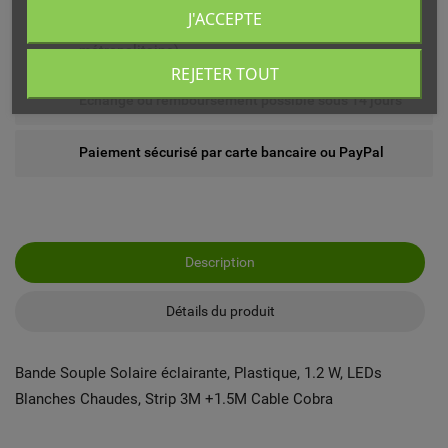
J'ACCEPTE
Livré chez vous ou en point relais (France
métropolitaine)
REJETER TOUT
Echange ou remboursement possible sous 14 jours
Paiement sécurisé par carte bancaire ou PayPal
Description
Détails du produit
Bande Souple Solaire éclairante, Plastique, 1.2 W, LEDs
Blanches Chaudes, Strip 3M +1.5M Cable Cobra