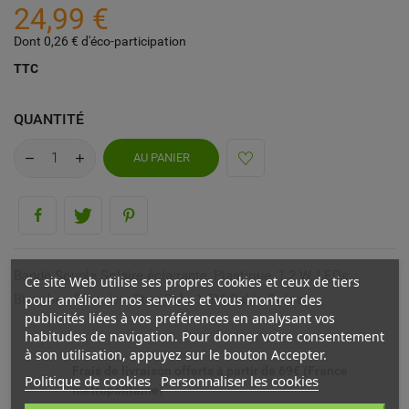
24,99 €
Dont 0,26 € d'éco-participation
TTC
QUANTITÉ
AU PANIER
Bande Souple Solaire éclairante, Plastique, 1.2 W, LEDs
Ce site Web utilise ses propres cookies et ceux de tiers
pour améliorer nos services et vous montrer des
Blanches Chaudes, Strip 3M +1.5M Cable Cobra
publicités liées à vos préférences en analysant vos
habitudes de navigation. Pour donner votre consentement
à son utilisation, appuyez sur le bouton Accepter.
Frais de livraison offerts à partir de 69€ (France
Politique de cookies
Personnaliser les cookies
métropolitaine)