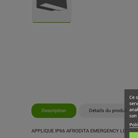
Ce s
serv
anal
Description
Détails du produit
son 
Poli
APPLIQUE IP66 AFRODITA EMERGENCY LED 19W
MY
CR
CO