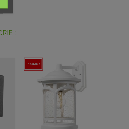
ist
RIE :
PROMO !