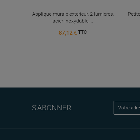
rale Alara
Applique murale exterieur, 2 lumieres,
Petit
e
acier inoxydable,...
87,12 €
TTC
S’ABONNER