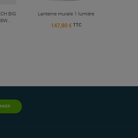
ECH BIG
Lanterne murale 1 lumière
MINUS - S
8W...
147,80 €
TTC
ONNER