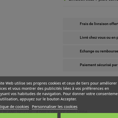
Frais de livraison offe
Livré chez vous ou en 
Echange ou remboursem
Paiement sécurisé par
ite Web utilise ses propres cookies et ceux de tiers pour améliorer
ices et vous montrer des publicités liées à vos préférences en
ysant vos habitudes de navigation. Pour donner votre consenteme
utilisation, appuyez sur le bouton Accepter.
tique de cookies
Personnaliser les cookies
 BLANC NEUTRE - 4 000 K ON-OFF GRIS URBA
 WISHLISTS
ÉER UNE LISTE D'ENVIES
NNEXION