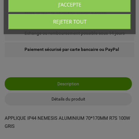
J'ACCEPTE
Livré chez vous ou en point relais (France
métropolitaine)
REJETER TOUT
Echange ou remboursement possible sous 14 jours
Paiement sécurisé par carte bancaire ou PayPal
Description
Détails du produit
APPLIQUE IP44 NEMESIS ALUMINIUM 70*170MM R7S 100W
GRIS