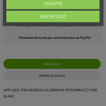
J'ACCEPTE
Livré chez vous ou en point relais (France
métropolitaine)
REJETER TOUT
Echange ou remboursement possible sous 14 jours
Paiement sécurisé par carte bancaire ou PayPal
Description
Détails du produit
APPLIQUE IP66 NEMESIS ALUMINIUM 90*220MM E27 60W
BLANC