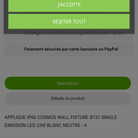
J'ACCEPTE
Livré chez vous ou en point relais (France
métropolitaine)
REJETER TOUT
Echange ou remboursement possible sous 14 jours
Paiement sécurisé par carte bancaire ou PayPal
Description
Détails du produit
APPLIQUE IP66 COSMOS WALL FIXTURE Ø131 SINGLE
EMISSION LED 23W BLANC NEUTRE - 4