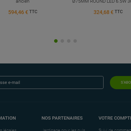
ancien
Ø75MM ROUND LED 6.5W 30
594,46 €
324,68 €
TTC
TTC
S’AB
MATION
NOS PARTENAIRES
VOTRE COMPT
s légales
Jardinage pour les nuls
Suivi de comma