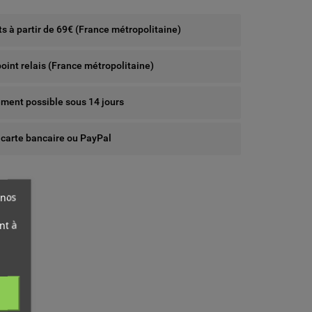
rts à partir de 69€ (France métropolitaine)
point relais (France métropolitaine)
ent possible sous 14 jours
 carte bancaire ou PayPal
 nos
nt à