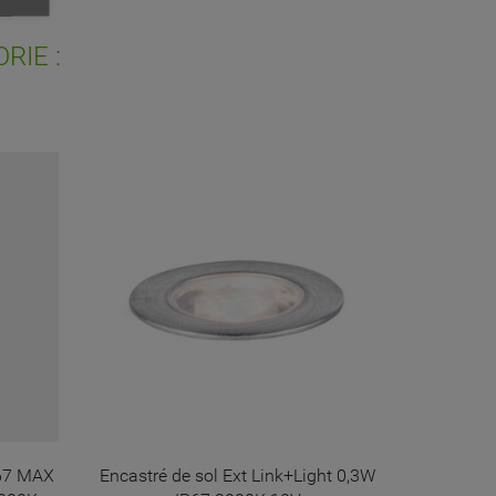
ist
RIE :
PROMO !
67 MAX
Encastré de sol Ext Link+Light 0,3W
Republic 