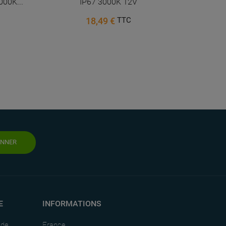
00K...
IP67 3000K 12V
18,49 €
TTC
ONNER
E
INFORMATIONS
nde
France