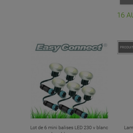
Vo
NO
d'e
16 A
PROMO 
PRODUIT
1 lumiere,
Lot de 6 mini balises LED 230 v blanc
Lamp