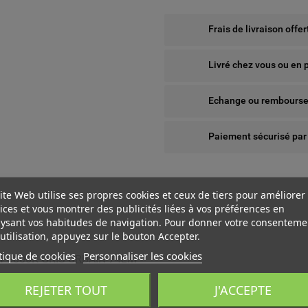
Frais de livraison offe
Livré chez vous ou en 
Echange ou remboursem
Paiement sécurisé par
ite Web utilise ses propres cookies et ceux de tiers pour améliorer
ices et vous montrer des publicités liées à vos préférences en
ysant vos habitudes de navigation. Pour donner votre consenteme
utilisation, appuyez sur le bouton Accepter.
tique de cookies
Personnaliser les cookies
W 3000K GRIS URBAIN 74LM
 WISHLISTS
ÉER UNE LISTE D'ENVIES
NNEXION
REJETER TOUT
J'ACCEPTE