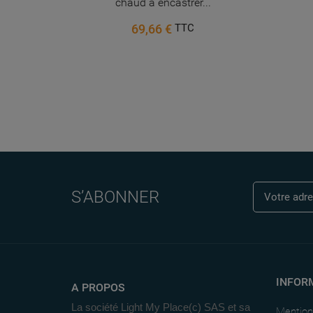
chaud à encastrer...
69,66 €
TTC
S’ABONNER
INFOR
A PROPOS
La société Light My Place(c) SAS et sa
Mention