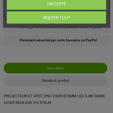
J'ACCEPTE
Livré chez vous ou en point relais (France
métropolitaine)
REJETER TOUT
Echange ou remboursement possible sous 14 jours
Paiement sécurisé par carte bancaire ou PayPal
Description
Détails du produit
PROJECTEUR ET SPOT IP66 THOR Ø72MM LED 8.4W 3000K
ACIER INOX AISI 316 675LM