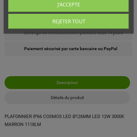
J'ACCEPTE
Livré chez vous ou en point relais (France
métropolitaine)
REJETER TOUT
Echange ou remboursement possible sous 14 jours
Paiement sécurisé par carte bancaire ou PayPal
Description
Détails du produit
PLAFONNIER IP66 COSMOS LED Ø126MM LED 12W 3000K
MARRON 1118LM