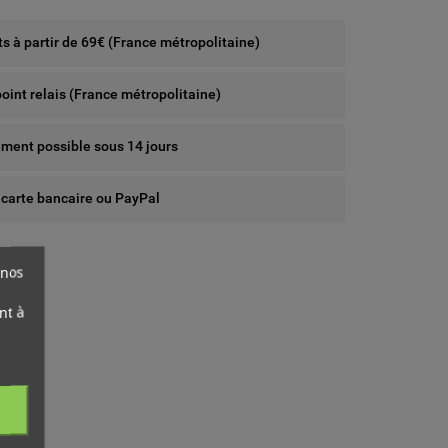
rts à partir de 69€ (France métropolitaine)
point relais (France métropolitaine)
ent possible sous 14 jours
 carte bancaire ou PayPal
 nos
nt à