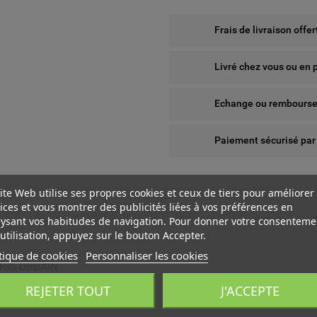
Frais de livraison offe
Livré chez vous ou en 
Echange ou remboursem
Paiement sécurisé par
ite Web utilise ses propres cookies et ceux de tiers pour améliorer
ices et vous montrer des publicités liées à vos préférences en
ysant vos habitudes de navigation. Pour donner votre consenteme
utilisation, appuyez sur le bouton Accepter.
tique de cookies
Personnaliser les cookies
RIS URBAIN
 WISHLISTS
ÉER UNE LISTE D'ENVIES
NNEXION
REJETER TOUT
J'ACCEPTE
us devez être connecté pour ajouter des produits à votre liste