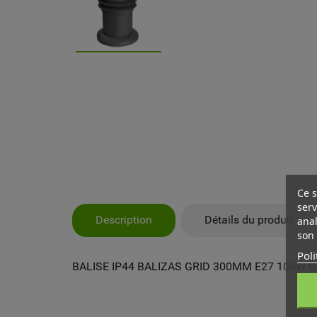
Ce s
serv
Description
Détails du produit
anal
son 
Poli
BALISE IP44 BALIZAS GRID 300MM E27 100W G
MY
CR
CO
Vo