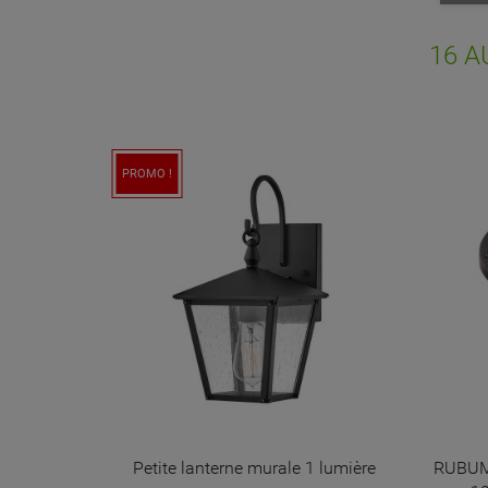
NO
d'e
16 A
 lumière
RUBUM - SPOT À ENCASTRER NOIR
BALISE