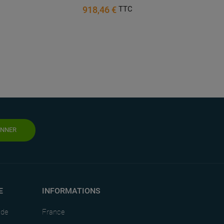
626,86 €
TTC
ONNER
E
INFORMATIONS
nde
France