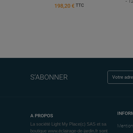
- 12 V - 320 lm - 5 W - 3000 K
117,22 €
TTC
S’ABONNER
INFOR
A PROPOS
La société Light My Place(c) SAS et sa
Mention
boutique www.éclairage-de-jardin.fr sont