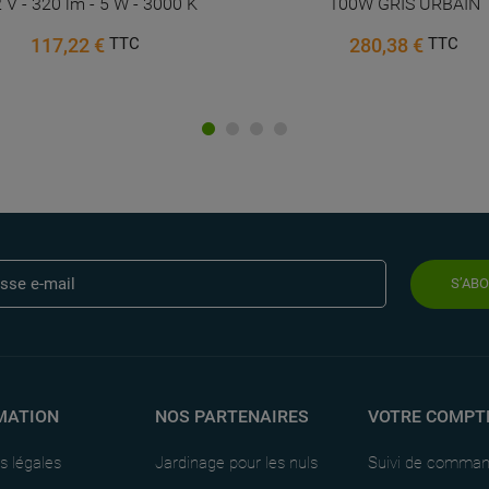
100W GRIS URBAIN
918,46 €
TTC
280,38 €
TTC
S’AB
MATION
NOS PARTENAIRES
VOTRE COMPT
s légales
Jardinage pour les nuls
Suivi de comma