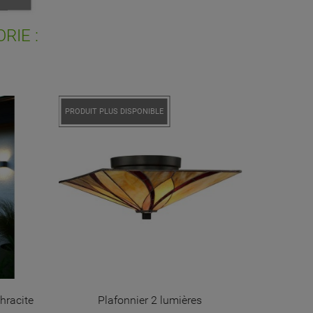
ist
RIE :
PROMO !
PRODUIT PLUS DISPONIBLE
hracite
Plafonnier 2 lumières
Canto Kubi