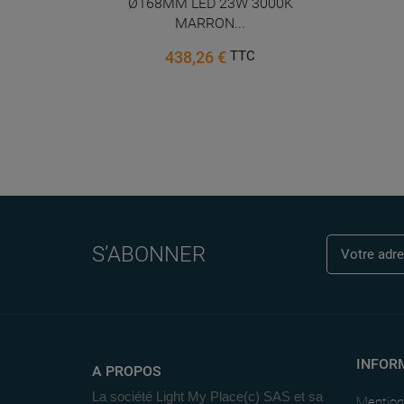
Ø168MM LED 23W 3000K
MARRON...
438,26 €
TTC
S’ABONNER
INFOR
A PROPOS
La société Light My Place(c) SAS et sa
Mention