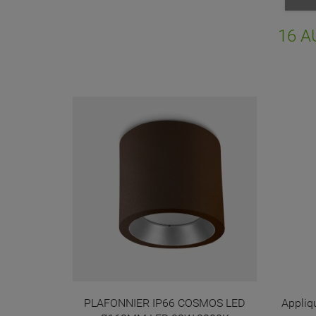
Vo
NO
d'e
16 A
 - Argent
PLAFONNIER IP66 COSMOS LED
Appliqu