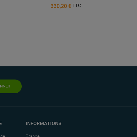
330,20 €
TTC
ONNER
E
INFORMATIONS
nde
France