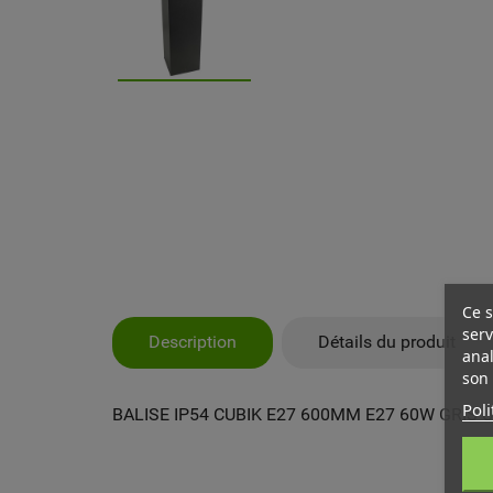
Ce s
serv
Description
Détails du produit
anal
son 
Poli
BALISE IP54 CUBIK E27 600MM E27 60W GRIS 
MY
CR
CO