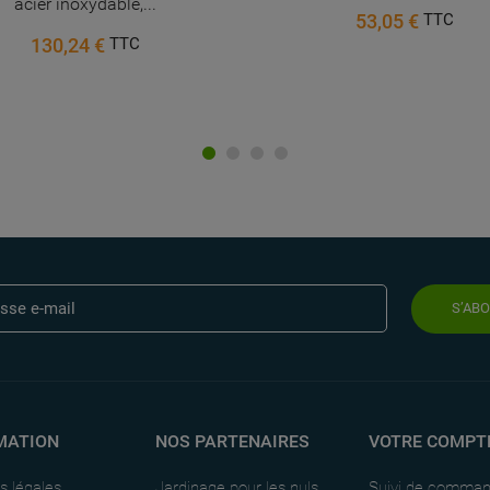
acier inoxydable,...
53,05 €
TTC
130,24 €
TTC
S’AB
MATION
NOS PARTENAIRES
VOTRE COMPT
s légales
Jardinage pour les nuls
Suivi de comma