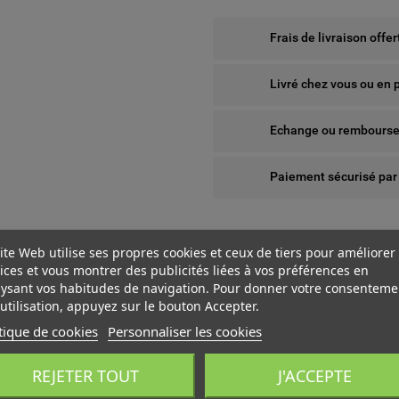
Frais de livraison offe
Livré chez vous ou en 
Echange ou remboursem
Paiement sécurisé par
ite Web utilise ses propres cookies et ceux de tiers pour améliorer
ices et vous montrer des publicités liées à vos préférences en
ysant vos habitudes de navigation. Pour donner votre consenteme
utilisation, appuyez sur le bouton Accepter.
tique de cookies
Personnaliser les cookies
URBAIN 1100LM
 WISHLISTS
ÉER UNE LISTE D'ENVIES
NNEXION
REJETER TOUT
J'ACCEPTE