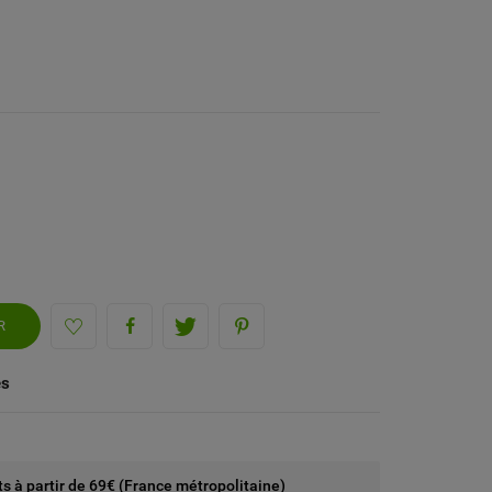
R
és
rts à partir de 69€ (France métropolitaine)