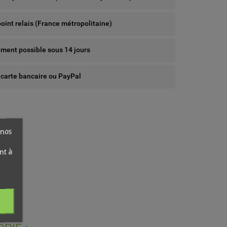
point relais (France métropolitaine)
ent possible sous 14 jours
 carte bancaire ou PayPal
 nos
nt à
ist