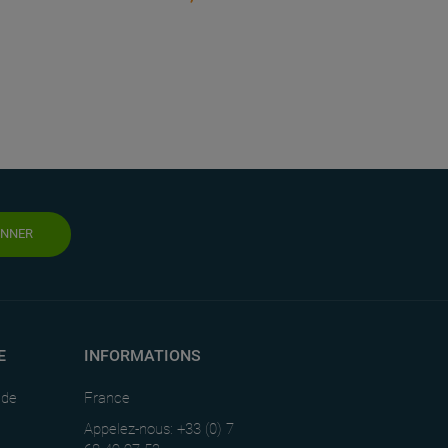
ONNER
E
INFORMATIONS
nde
France
Appelez-nous: +33 (0) 7