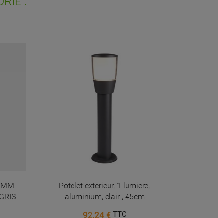
RIE :
75MM
Potelet exterieur, 1 lumiere,
APPLIQ
GRIS
aluminium, clair , 45cm
SMALL
92,24 €
TTC