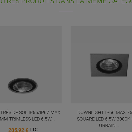
UTRES PRODUITS DANS LA MÊME CATÉGO
nvies.
Annuler
Connexion
Annuler
Créer une liste d'envies
TRÉS DE SOL IP66/IP67 MAX
DOWNLIGHT IP66 MAX 
MM TRIMLESS LED 6.5W...
SQUARE LED 6.5W 3000K 
URBAIN...
285,92 €
TTC