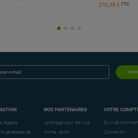
276,38 €
TTC
S’AB
MATION
NOS PARTENAIRES
VOTRE COMPT
s légales
Jardinage pour les nuls
Suivi de comma
ns générales de
Anima Jardin
Connexion