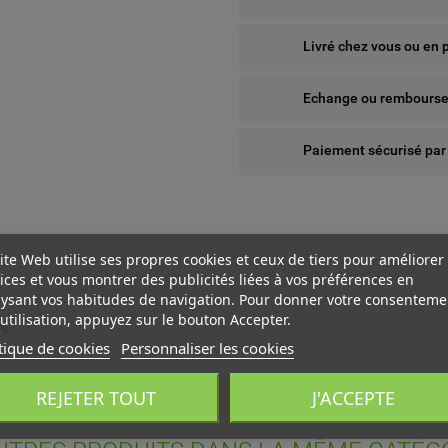
Livré chez vous ou en 
Echange ou remboursem
Paiement sécurisé par
ite Web utilise ses propres cookies et ceux de tiers pour améliorer
ices et vous montrer des publicités liées à vos préférences en
ysant vos habitudes de navigation. Pour donner votre consenteme
utilisation, appuyez sur le bouton Accepter.
N
tique de cookies
Personnaliser les cookies
 WISHLISTS
ÉER UNE LISTE D'ENVIES
NNEXION
REJETER TOUT
J'ACCEPTE
us devez être connecté pour ajouter des produits à votre liste
add_circle_outline
Create new l
M DE LA LISTE D'ENVIES