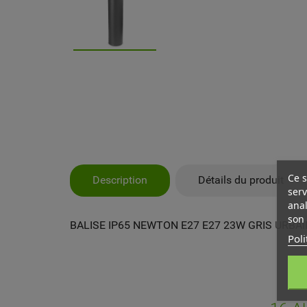
Ce s
Description
Détails du produit
serv
anal
son 
BALISE IP65 NEWTON E27 E27 23W GRIS URBAI
Poli
MY
CR
CO
Vo
NO