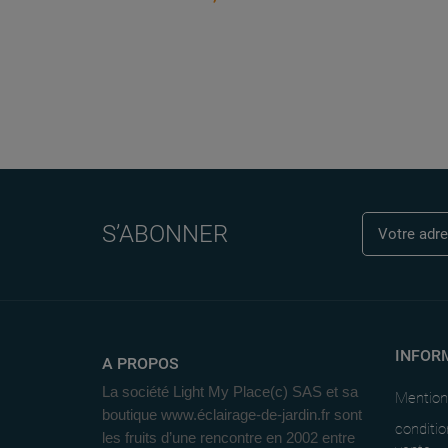
S’ABONNER
INFOR
A PROPOS
La société Light My Place(c) SAS et sa
Mention
boutique www.éclairage-de-jardin.fr sont
conditio
les fruits d’une rencontre en 2002 entre