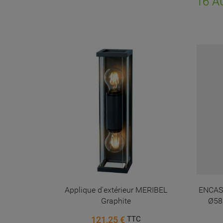
16 A
d'e
 lumière
Applique d'extérieur MERIBEL
ENCAS
Graphite
Ø58
121,25 €
TTC