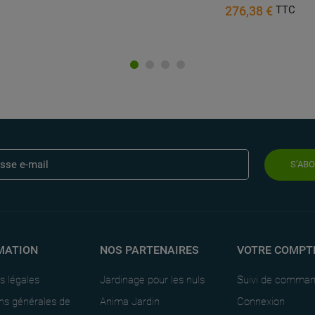
276,38 €
TTC
S’AB
MATION
NOS PARTENAIRES
VOTRE COMPT
s légales
Jardinage pour les nuls
Suivi de comma
ns générales de
Anima Jardin
Connexion