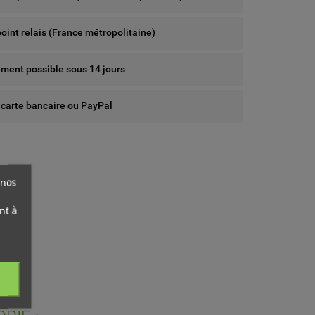
point relais (France métropolitaine)
ent possible sous 14 jours
 carte bancaire ou PayPal
 nos
nt à
ist