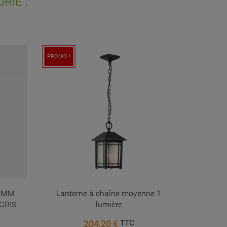
RIE :
PROMO !
75MM
Lanterne à chaîne moyenne 1
Applique 
GRIS
lumière
204,20 €
TTC