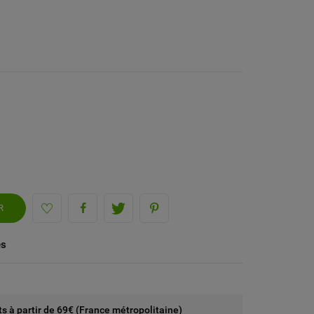
R
és
rts à partir de 69€ (France métropolitaine)