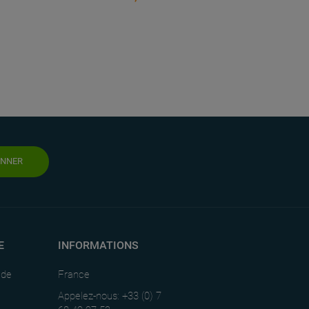
ONNER
E
INFORMATIONS
nde
France
Appelez-nous: +33 (0) 7