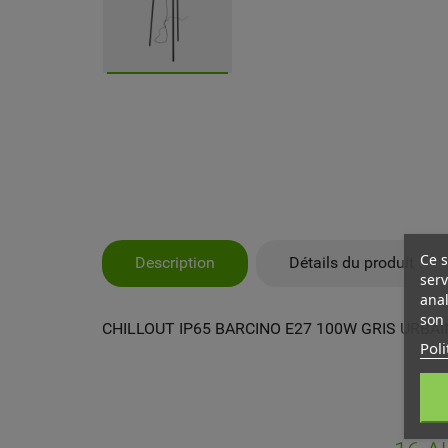
Ce s
Description
Détails du produit
serv
anal
son 
CHILLOUT IP65 BARCINO E27 100W GRIS URBAI
Poli
MY
CR
CO
Vo
NO