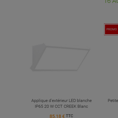
16 A
d'e
PROMO 
 - Bronze
Applique d'extérieur LED blanche
Petit
IP65 20 W CCT CREEK Blanc
85,18 €
TTC