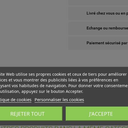
Livré chez vous ou en 
Echange ou remboursem
Paiement sécurisé par
ite Web utilise ses propres cookies et ceux de tiers pour améliorer
ices et vous montrer des publicités liées à vos préférences en
ysant vos habitudes de navigation. Pour donner votre consenteme
utilisation, appuyez sur le bouton Accepter.
N
tique de cookies
Personnaliser les cookies
 WISHLISTS
ÉER UNE LISTE D'ENVIES
NNEXION
REJETER TOUT
J'ACCEPTE
us devez être connecté pour ajouter des produits à votre liste
add_circle_outline
Create new l
M DE LA LISTE D'ENVIES