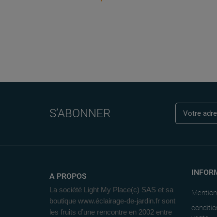
S’ABONNER
INFOR
A PROPOS
La société Light My Place(c) SAS et sa
Mention
boutique www.éclairage-de-jardin.fr sont
conditio
les fruits d’une rencontre en 2002 entre