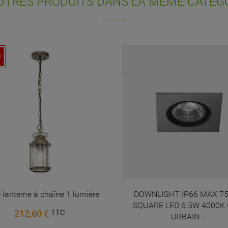
UTRES PRODUITS DANS LA MÊME CATÉGO
nvies.
Annuler
Connexion
Annuler
Créer une liste d'envies
!
e lanterne à chaîne 1 lumière
DOWNLIGHT IP66 MAX 
SQUARE LED 6.5W 4000K 
212,60 €
TTC
URBAIN...