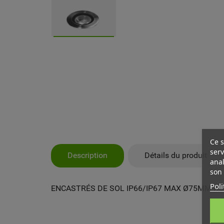
Ce s
serv
Description
Détails du produit
anal
son 
Poli
ENCASTRÉS DE SOL IP66/IP67 MAX Ø75MM ROU
MY
CR
CO