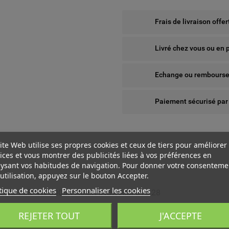
Frais de livraison offe
Livré chez vous ou en 
Echange ou remboursem
Paiement sécurisé par
ite Web utilise ses propres cookies et ceux de tiers pour améliorer
ices et vous montrer des publicités liées à vos préférences en
ysant vos habitudes de navigation. Pour donner votre consenteme
utilisation, appuyez sur le bouton Accepter.
tique de cookies
Personnaliser les cookies
ND LED 4W 3000K ACIER INOX AISI 316 28
 WISHLISTS
ÉER UNE LISTE D'ENVIES
NNEXION
REJETER TOUT
J'ACCEPTE