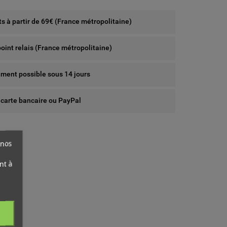
rts à partir de 69€ (France métropolitaine)
point relais (France métropolitaine)
ent possible sous 14 jours
 carte bancaire ou PayPal
 nos
nt à