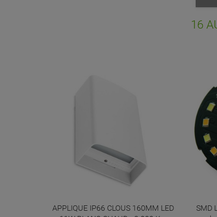
Vo
NO
d'e
16 A
e + blanc
APPLIQUE IP66 CLOUS 160MM LED
SMD L