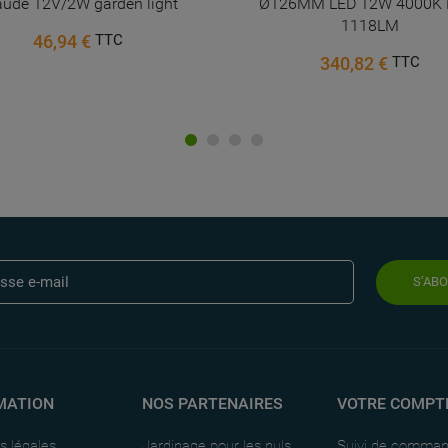
aude 12V/2W garden light
Ø126MM LED 12W 4000K 
1118LM
46,94 €
TTC
340,82 €
TTC
S’AB
MATION
NOS PARTENAIRES
VOTRE COMPT
s légales
Jardinage pour les nuls
Suivi de comma