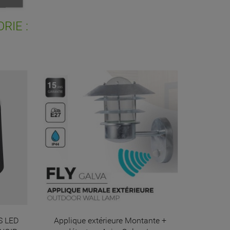
ist
RIE :
S LED
Applique extérieure Montante +
Plafonnier