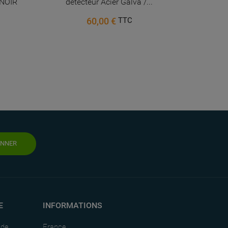
NOIR
détecteur Acier Galva /...
IP5
60,00 €
TTC
ONNER
E
INFORMATIONS
nde
France