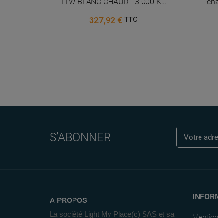
 light
11W BLANC CHAUD - 3 000 K...
ch
327,92 €
TTC
S’ABONNER
INFOR
A PROPOS
La société Light My Place(c) SAS et sa
Mention