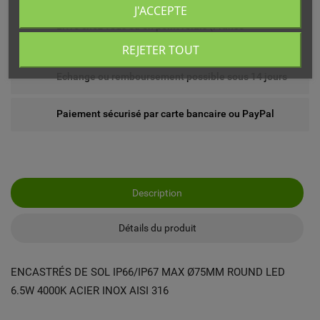
J'ACCEPTE
Livré chez vous ou en point relais (France
métropolitaine)
REJETER TOUT
Echange ou remboursement possible sous 14 jours
Paiement sécurisé par carte bancaire ou PayPal
Description
Détails du produit
ENCASTRÉS DE SOL IP66/IP67 MAX Ø75MM ROUND LED
6.5W 4000K ACIER INOX AISI 316