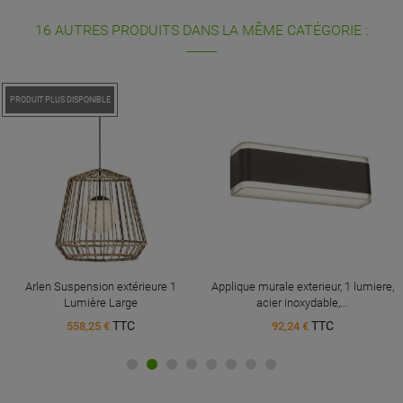
16 AUTRES PRODUITS DANS LA MÊME CATÉGORIE :
PROMO !
PRODUIT PLUS DISPONIBLE
Arlen Suspension extérieure 1
Applique murale exterieur, 1 lumiere,
Lumière Large
acier inoxydable,...
TTC
TTC
558,25 €
92,24 €