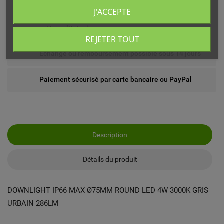
J'ACCEPTE
Livré chez vous ou en point relais (France
métropolitaine)
REJETER TOUT
Echange ou remboursement possible sous 14 jours
Paiement sécurisé par carte bancaire ou PayPal
Description
Détails du produit
DOWNLIGHT IP66 MAX Ø75MM ROUND LED 4W 3000K GRIS
URBAIN 286LM