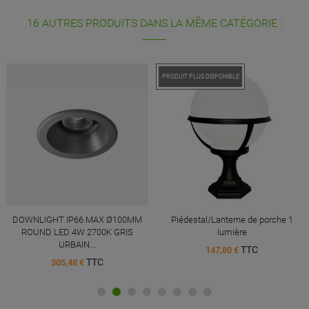
16 AUTRES PRODUITS DANS LA MÊME CATÉGORIE :
PROMO !
PRODUIT PLUS DISPONIBLE
DOWNLIGHT IP66 MAX Ø100MM
Piédestal/Lanterne de porche 1
ROUND LED 4W 2700K GRIS
lumière
URBAIN...
TTC
147,80 €
TTC
305,48 €