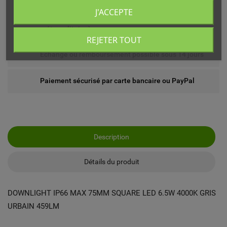
J'ACCEPTE
Livré chez vous ou en point relais (France
métropolitaine)
REJETER TOUT
Echange ou remboursement possible sous 14 jours
Paiement sécurisé par carte bancaire ou PayPal
Description
Détails du produit
DOWNLIGHT IP66 MAX 75MM SQUARE LED 6.5W 4000K GRIS
URBAIN 459LM