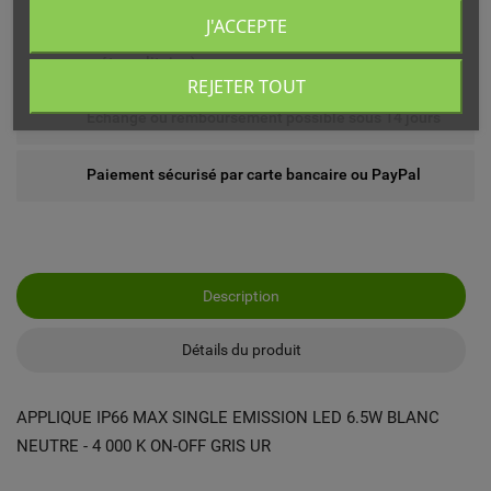
J'ACCEPTE
Livré chez vous ou en point relais (France
métropolitaine)
REJETER TOUT
Echange ou remboursement possible sous 14 jours
Paiement sécurisé par carte bancaire ou PayPal
Description
Détails du produit
APPLIQUE IP66 MAX SINGLE EMISSION LED 6.5W BLANC
NEUTRE - 4 000 K ON-OFF GRIS UR