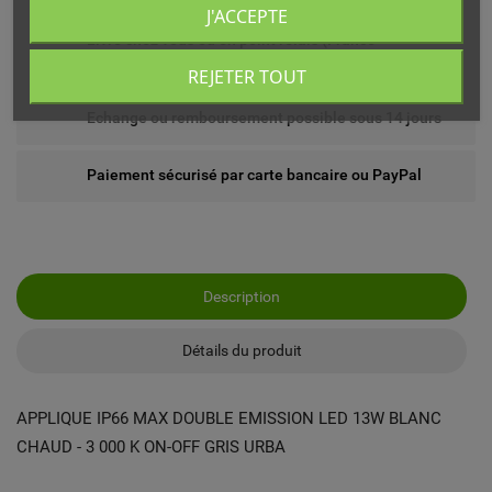
J'ACCEPTE
Livré chez vous ou en point relais (France
métropolitaine)
REJETER TOUT
Echange ou remboursement possible sous 14 jours
Paiement sécurisé par carte bancaire ou PayPal
Description
Détails du produit
APPLIQUE IP66 MAX DOUBLE EMISSION LED 13W BLANC
CHAUD - 3 000 K ON-OFF GRIS URBA