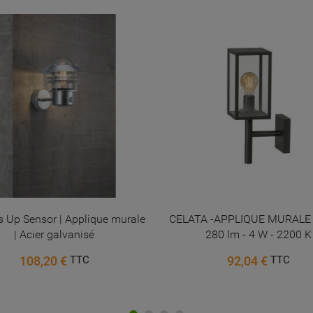
Annuler
Connexion
Annuler
Créer une liste d'envies
 Up Sensor | Applique murale
CELATA -APPLIQUE MURALE -
| Acier galvanisé
280 lm - 4 W - 2200 K
108,20 €
92,04 €
TTC
TTC