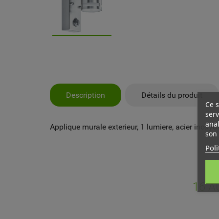
Description
Détails du produit
Ce s
serv
anal
Applique murale exterieur, 1 lumiere, acier inoxyda
son 
Poli
MY
CR
CO
16 A
Vo
NO
d'e