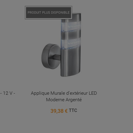
PRODUIT PLUS DISPONIBLE
 12 V -
Applique Murale d'extérieur LED
Spot ext
Moderne Argenté
60
39,38 €
TTC