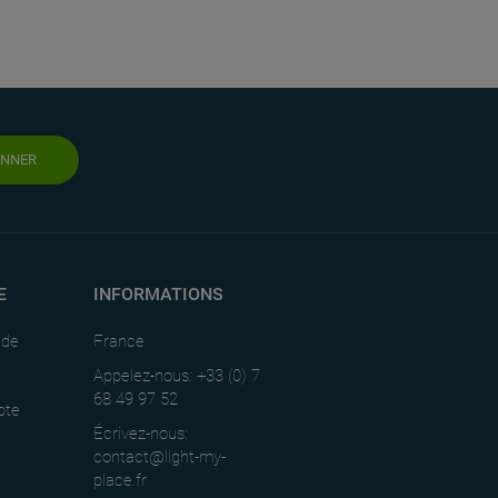
ONNER
E
INFORMATIONS
nde
France
Appelez-nous: +33 (0) 7
68 49 97 52
pte
Écrivez-nous:
contact@light-my-
place.fr