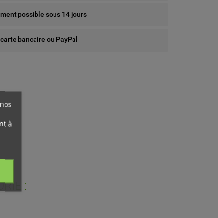
ent possible sous 14 jours
 carte bancaire ou PayPal
 nos
nt à
RIE :
ist