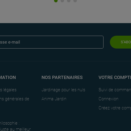
S’AB
MATION
NOS PARTENAIRES
VOTRE COMPT
s légales
Jardinage pour les nuls
Suivi de comma
ns générales de
Anima Jardin
Connexion
Créez votre com
ilosophie :
 juste au meilleur