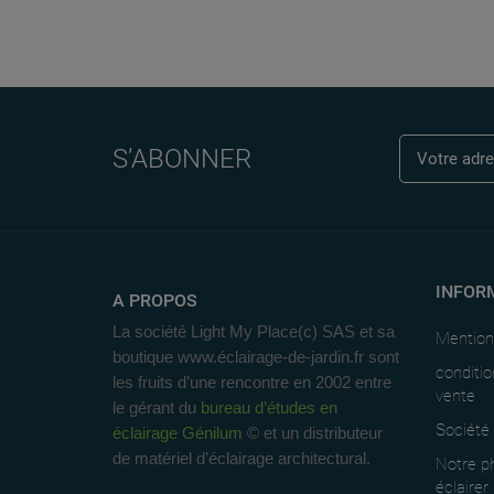
S’ABONNER
INFOR
A PROPOS
La société Light My Place(c) SAS et sa
Mention
boutique www.éclairage-de-jardin.fr sont
conditio
les fruits d’une rencontre en 2002 entre
vente
le gérant du
bureau d’études en
Société
éclairage Génilum
© et un distributeur
de matériel d’éclairage architectural.
Notre ph
éclairer