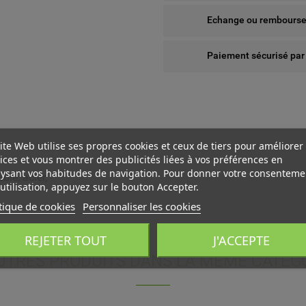
Echange ou remboursem
Paiement sécurisé par
ite Web utilise ses propres cookies et ceux de tiers pour améliorer
ices et vous montrer des publicités liées à vos préférences en
ysant vos habitudes de navigation. Pour donner votre consenteme
ble, acier,
utilisation, appuyez sur le bouton Accepter.
tique de cookies
Personnaliser les cookies
 WISHLISTS
ÉER UNE LISTE D'ENVIES
NNEXION
REJETER TOUT
J'ACCEPTE
UTRES PRODUITS DANS LA MÊME CATÉGO
us devez être connecté pour ajouter des produits à votre liste
add_circle_outline
Create new l
M DE LA LISTE D'ENVIES
nvies.