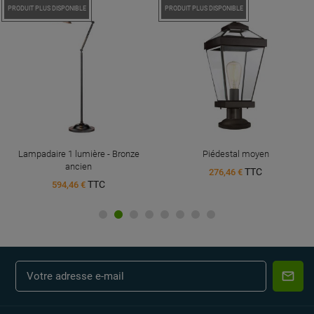
PROMO !
PRODUIT PLUS DISPONIBLE
PROMO !
PRODUIT PLUS DISPONIBLE
Lampadaire 1 lumière - Bronze
Piédestal moyen
ancien
TTC
276,46 €
TTC
594,46 €