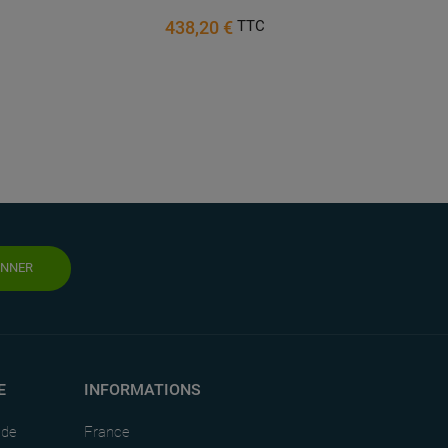
d
438,20 €
TTC
ONNER
E
INFORMATIONS
nde
France