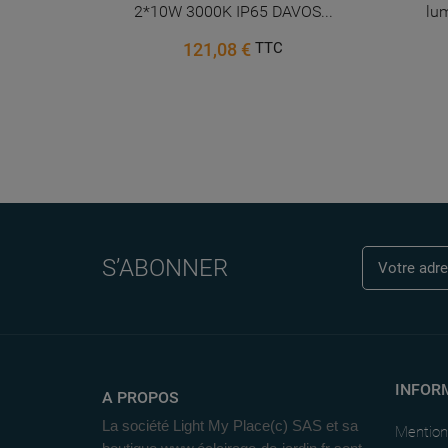
2*10W 3000K IP65 DAVOS...
lu
121,08 €
TTC
S’ABONNER
INFOR
A PROPOS
La société Light My Place(c) SAS et sa
Mention