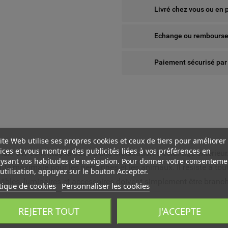
Livré chez vous ou en 
Echange ou remboursem
Paiement sécurisé par
ite Web utilise ses propres cookies et ceux de tiers pour améliorer
ices et vous montrer des publicités liées à vos préférences en
ax. 8W constitue la base d'une installation d'éclairage extérieur
ysant vos habitudes de navigation. Pour donner votre consenteme
ité maximale pour les personnes et les animaux. Il résiste à tout
utilisation, appuyez sur le bouton Accepter.
bles, luminaires et accessoires doivent simplement être branch
tique de cookies
Personnaliser les cookies
 WISHLISTS
ÉER UNE LISTE D'ENVIES
NNEXION
REJETER TOUT
J'ACCEPTE