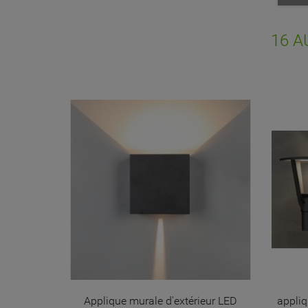
Vo
NO
d'e
16 A
Applique murale d'extérieur LED
appli