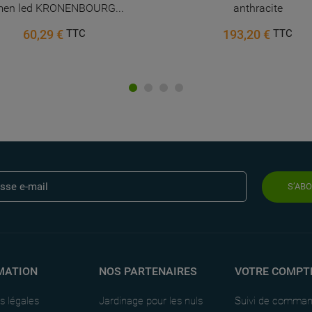
men led KRONENBOURG...
anthracite
60,29 €
193,20 €
TTC
TTC
S’AB
MATION
NOS PARTENAIRES
VOTRE COMPT
s légales
Jardinage pour les nuls
Suivi de comma