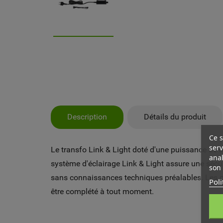
Description
Détails du produit
Ce s
serv
Le transfo Link & Light doté d'une puissance de m
anal
système d'éclairage Link & Light assure une sécur
son 
sans connaissances techniques préalables. Les câ
Poli
être complété à tout moment.
MY
CR
CO