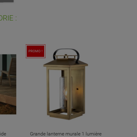
ist
RIE :
PROMO !
PRODUIT PL
ide
Grande lanterne murale 1 lumière
Potelet 