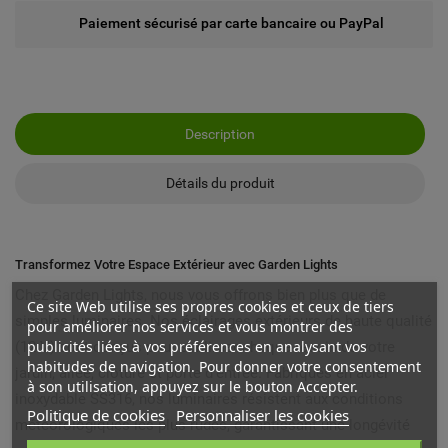
Paiement sécurisé par carte bancaire ou PayPal
Description
Détails du produit
Transformez Votre Espace Extérieur avec Garden Lights
Chez Garden Lights, nous vous offrons bien plus que de
Ce site Web utilise ses propres cookies et ceux de tiers
simples luminaires. Nos éclairages extérieurs de haute qualité
pour améliorer nos services et vous montrer des
publicités liées à vos préférences en analysant vos
(12 V) sont conçus pour sublimer chaque recoin de votre
habitudes de navigation. Pour donner votre consentement
jardin, allée, clôture et porte d'entrée. Fabriqués en acier
à son utilisation, appuyez sur le bouton Accepter.
inoxydable SS316, nos luminaires résistent aux conditions
Politique de cookies
Personnaliser les cookies
météorologiques les plus rudes, garantissant une longévité