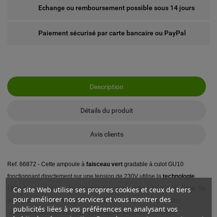
Echange ou remboursement possible sous 14 jours
Paiement sécurisé par carte bancaire ou PayPal
Description
Détails du produit
Avis clients
Ref. 66872 - Cette ampoule à
faisceau vert
gradable à culot GU10
fonctionnant directement sur une tension de 230V utilise la
technologie
Ce site Web utilise ses propres cookies et ceux de tiers
LED.
Elle sera utilisée pour accentuer la dominante verte d'un feuillage
. Sa
pour améliorer nos services et vous montrer des
puissance,
limitée à 8W
(équivalent à 40W halogène) pour 350lm,
publicités liées à vos préférences en analysant vos
conviendra parfaitement pour l'éclairage de proximité de massifs.