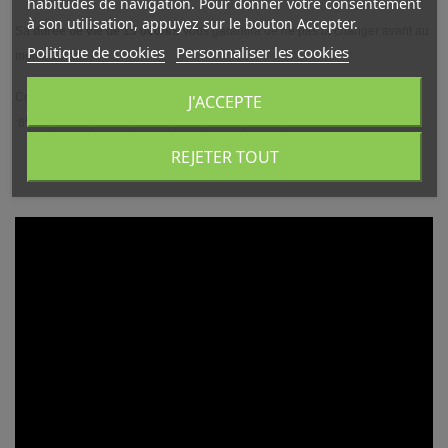
habitudes de navigation. Pour donner votre consentement
à son utilisation, appuyez sur le bouton Accepter.
Sa
durée de vie de 15 000hrs
vous garantira de ne pas la changer avant au
Politique de cookies
Personnaliser les cookies
moins 10 ans.
Cette ampoule fonctionne avec les références
J'ACCEPTE
:65496,65596,65350,65370,65828,65306,65307,65211
REJETER TOUT