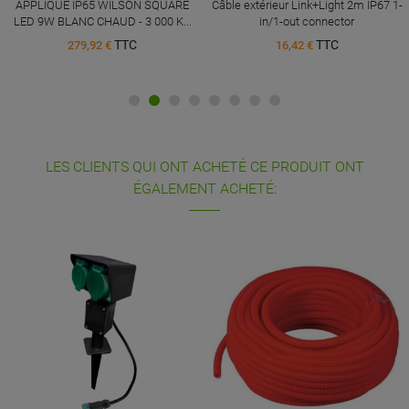
PLIQUE IP65 WILSON SQUARE
Câble extérieur Link+Light 2m IP67 1-
D
 9W BLANC CHAUD - 3 000 K...
in/1-out connector
R
TTC
TTC
279,92 €
16,42 €
LES CLIENTS QUI ONT ACHETÉ CE PRODUIT ONT
ÉGALEMENT ACHETÉ: