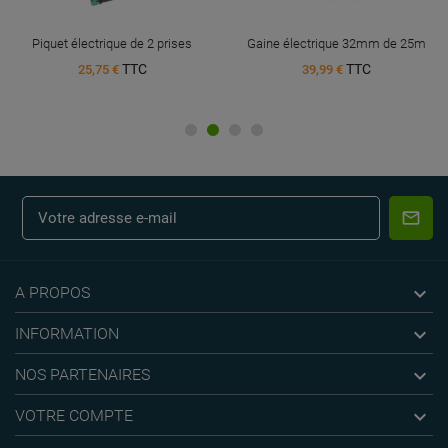
Piquet électrique de 2 prises
Gaine électrique 32mm de 25m
TTC
TTC
25,75 €
39,99 €

A PROPOS

INFORMATION

NOS PARTENAIRES

VOTRE COMPTE