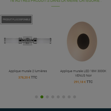
16 AUTRES PRODUITS DANS LA MÊME CATÉGORIE :
PROMO !
PRODUIT PLUS DISPONIBLE
Applique murale 2 lumières
Applique murale LED 18W 3000K
VENUS Noir
TTC
378,20 €
TTC
291,18 €