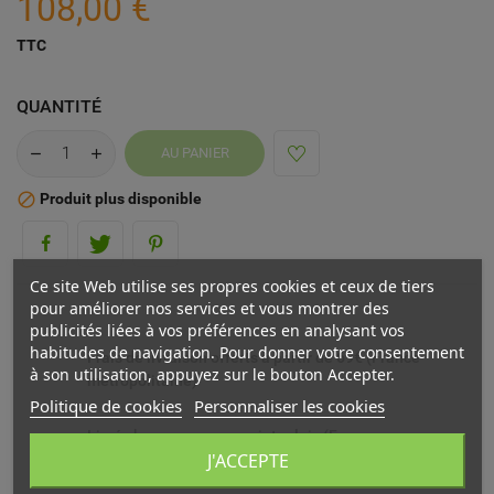
108,00 €
TTC
QUANTITÉ
AU PANIER
Produit plus disponible

Ce site Web utilise ses propres cookies et ceux de tiers
pour améliorer nos services et vous montrer des
publicités liées à vos préférences en analysant vos
habitudes de navigation. Pour donner votre consentement
Frais de livraison offerts à partir de 69€ (France
à son utilisation, appuyez sur le bouton Accepter.
métropolitaine)
Politique de cookies
Personnaliser les cookies
Livré chez vous ou en point relais (France
J'ACCEPTE
métropolitaine)