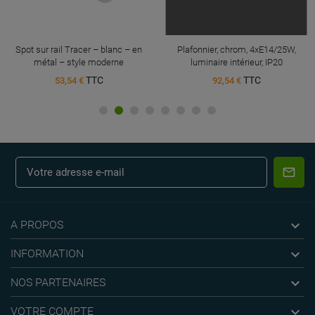
Spot sur rail Tracer – blanc – en
Plafonnier, chrom, 4xE14/25W,
métal – style moderne
luminaire intérieur, IP20
TTC
TTC
53,54 €
92,54 €

A PROPOS

INFORMATION

NOS PARTENAIRES

VOTRE COMPTE