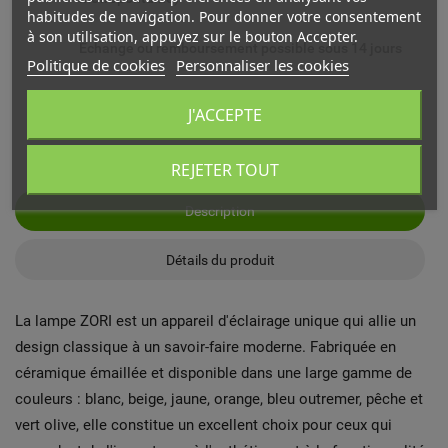
habitudes de navigation. Pour donner votre consentement
à son utilisation, appuyez sur le bouton Accepter.
Echange ou remboursement possible sous 14 jours
Politique de cookies
Personnaliser les cookies
Paiement sécurisé par carte bancaire ou PayPal
J'ACCEPTE
REJETER TOUT
Description
Détails du produit
La lampe ZORI est un appareil d'éclairage unique qui allie un
design classique à un savoir-faire moderne. Fabriquée en
céramique émaillée et disponible dans une large gamme de
couleurs : blanc, beige, jaune, orange, bleu outremer, pêche et
vert olive, elle constitue un excellent choix pour ceux qui