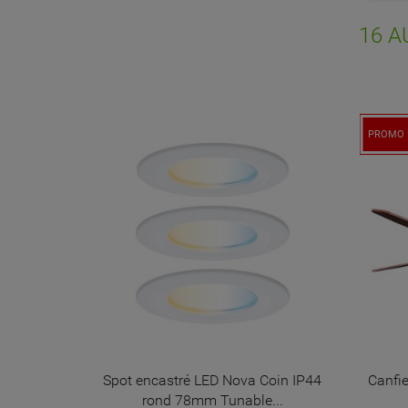
NO
d'e
16 A
PROMO 
ax 5x5W
Spot encastré LED Nova Coin IP44
Canfie
Métal
rond 78mm Tunable...