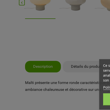

Ce s
Description
Détails du produit
serv
anal
son 
Malti présente une forme ronde caractéristique qu
Poli
ambiance chaleureuse et décorative sur une étagè
MY
CR
CO
Vo