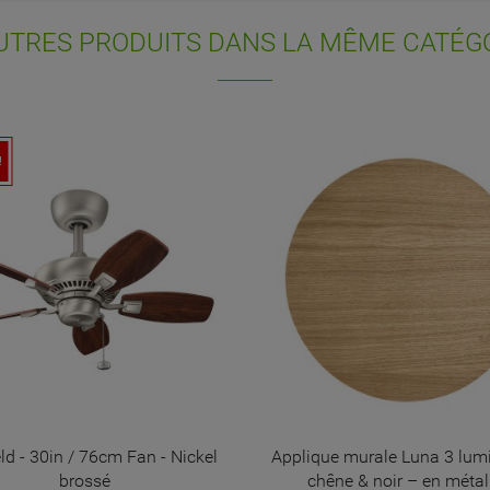
M DE LA LISTE D'ENVIES
nvies.
UTRES PRODUITS DANS LA MÊME CATÉGO
Annuler
Connexion
Annuler
Créer une liste d'envies
!
ld - 30in / 76cm Fan - Nickel
Applique murale Luna 3 lum
brossé
chêne & noir – en métal.