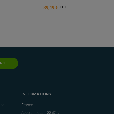
39,49 €
TTC
ONNER
E
INFORMATIONS
nde
France
Appelez-nous: +33 (0) 7