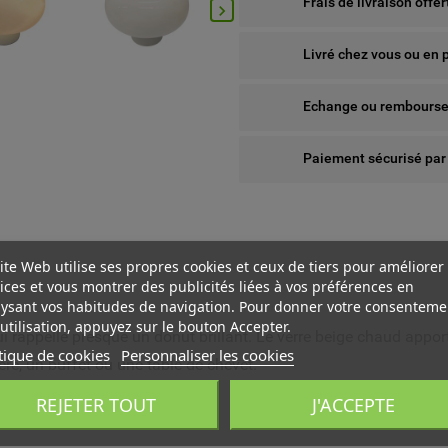
Frais de livraison offe

Livré chez vous ou en 
Echange ou remboursem
Paiement sécurisé par
ite Web utilise ses propres cookies et ceux de tiers pour améliorer
ices et vous montrer des publicités liées à vos préférences en
ysant vos habitudes de navigation. Pour donner votre consenteme
utilisation, appuyez sur le bouton Accepter.
i rappelle presque un donut brillant. Le verre beige chaud appor
tique de cookies
Personnaliser les cookies
re, un buffet ou une table de chevet.
 WISHLISTS
ÉER UNE LISTE D'ENVIES
NNEXION
REJETER TOUT
J'ACCEPTE
us devez être connecté pour ajouter des produits à votre liste
add_circle_outline
Create new l