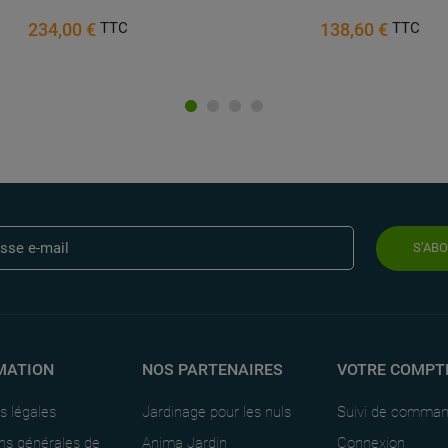
234,00 €
138,60 €
TTC
TTC
S’AB
MATION
NOS PARTENAIRES
VOTRE COMPT
s légales
Jardinage pour les nuls
Suivi de comma
ns générales de
Anima Jardin
Connexion