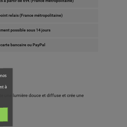
rts à partir de 69€ (France métropolitaine)
point relais (France métropolitaine)
ent possible sous 14 jours
 carte bancaire ou PayPal
 nos
nt à
te une lumière douce et diffuse et crée une
ist