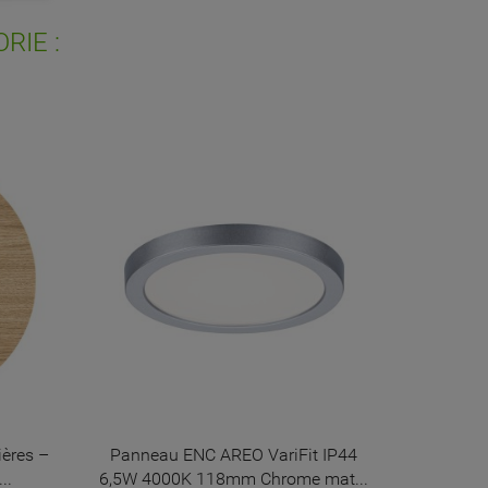
RIE :
ières –
Panneau ENC AREO VariFit IP44
L
..
6,5W 4000K 118mm Chrome mat...