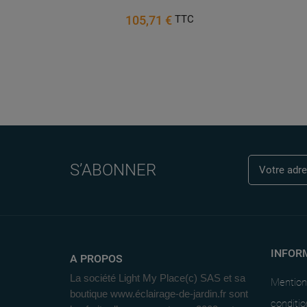
105,71 €
TTC
S’ABONNER
INFOR
A PROPOS
La société Light My Place(c) SAS et sa
Mention
boutique www.éclairage-de-jardin.fr sont
conditio