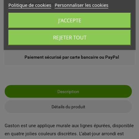
métropolitaine)
Politique de cookies
Personnaliser les cookies
Livré chez vous ou en point relais (France
J'ACCEPTE
métropolitaine)
REJETER TOUT
Echange ou remboursement possible sous 14 jours
Paiement sécurisé par carte bancaire ou PayPal
Description
Détails du produit
Gaston est une applique murale aux lignes épurées, disponible
en quatre jolies couleurs discrètes. L’abat-jour arrondi est