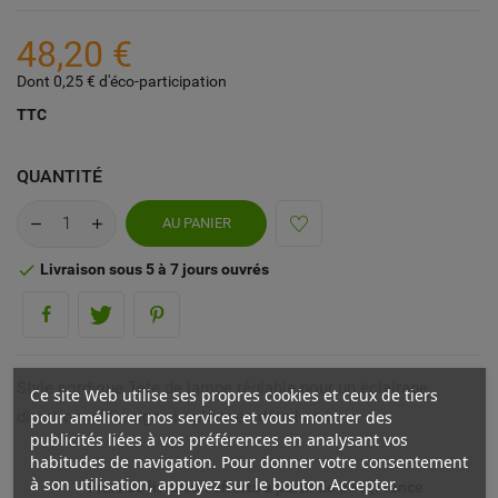
48,20 €
Dont 0,25 € d'éco-participation
TTC
QUANTITÉ
AU PANIER
Livraison sous 5 à 7 jours ouvrés

Style nordique Tête de lampe réglable pour un éclairage
Ce site Web utilise ses propres cookies et ceux de tiers
directionnel Design simple avec détail en bois
pour améliorer nos services et vous montrer des
publicités liées à vos préférences en analysant vos
habitudes de navigation. Pour donner votre consentement
à son utilisation, appuyez sur le bouton Accepter.
Frais de livraison offerts à partir de 69€ (France