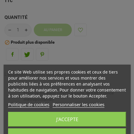
TTC
QUANTITÉ
AU PANIER
Produit plus disponible

Ce site Web utilise ses propres cookies et ceux de tiers
Lampadaire sur pied E27 60w
pour améliorer nos services et vous montrer des
publicités liées à vos préférences en analysant vos
habitudes de navigation. Pour donner votre consentement
Frais de livraison offerts à partir de 69€ (France
à son utilisation, appuyez sur le bouton Accepter.
métropolitaine)
Politique de cookies
Personnaliser les cookies
Livré chez vous ou en point relais (France
J'ACCEPTE
métropolitaine)