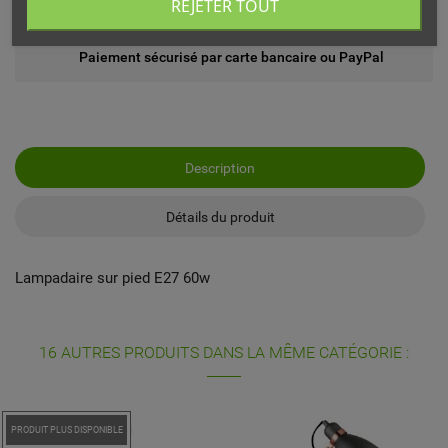
REJETER TOUT
Echange ou remboursement possible sous 14 jours
Paiement sécurisé par carte bancaire ou PayPal
Description
Détails du produit
Lampadaire sur pied E27 60w
16 AUTRES PRODUITS DANS LA MÊME CATÉGORIE :
PROMO !
PRODUIT PLUS DISPONIBLE