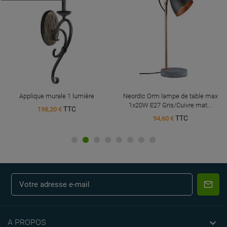
Applique murale 1 lumière
Neordic Orm lampe de table max
1x20W E27 Gris/Cuivre mat...
TTC
198,20 €
TTC
94,60 €

A PROPOS