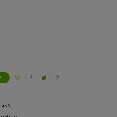
R
BLANC