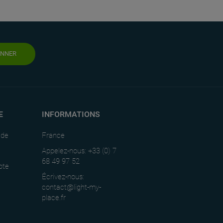
ONNER
E
INFORMATIONS
nde
France
Appelez-nous: +33 (0) 7
68 49 97 52
pte
Écrivez-nous:
contact@light-my-
place.fr