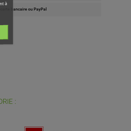
nt à
 carte bancaire ou PayPal
ist
RIE :