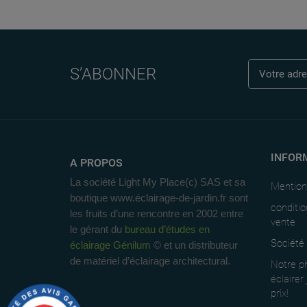
S’ABONNER
INFOR
A PROPOS
La société Light My Place(c) SAS et sa
Mention
boutique www.éclairage-de-jardin.fr sont
conditio
les fruits d’une rencontre en 2002 entre
vente
le gérant du
bureau d’études en
Société
éclairage Génilum
© et un distributeur
de matériel d’éclairage architectural.
Notre ph
éclairer
prix!