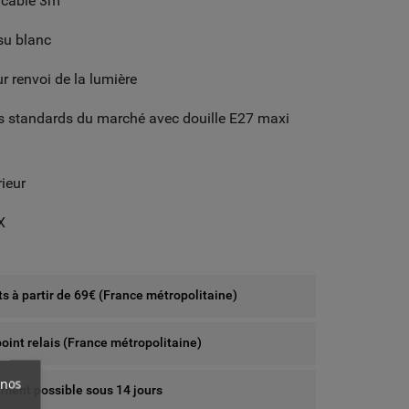
 câble 3m
ssu blanc
ur renvoi de la lumière
s standards du marché avec douille E27 maxi
rieur
X
rts à partir de 69€ (France métropolitaine)
point relais (France métropolitaine)
 nos
ent possible sous 14 jours