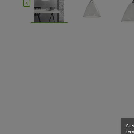

Ce s
serv