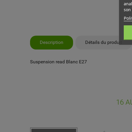
anal
son 
Poli
MY
CR
CO
Description
Détails du produit
Vo
NO
d'e
Suspension read Blanc E27
16 A