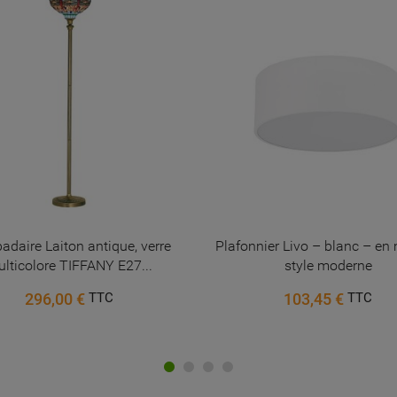
PROMO !
ier Livo – blanc – en métal –
Palma Petite lanterne murale
style moderne
162,20 €
TTC
103,45 €
TTC